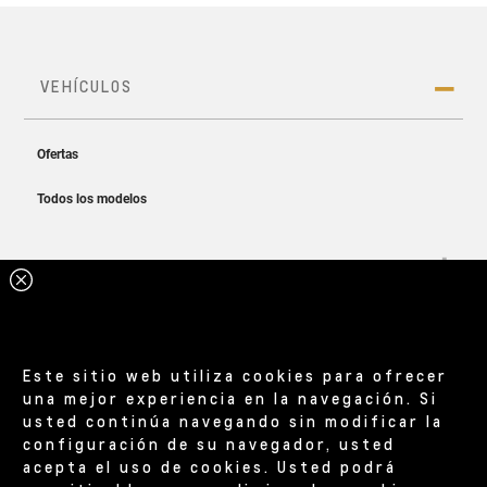
OnStar activo (el auto debe venir equipado con
Fi es mediante tarjeta de crédito.
Wi-Fi).
Este sitio web utiliza cookies para ofrecer
una mejor experiencia en la navegación. Si
usted continúa navegando sin modificar la
configuración de su navegador, usted
acepta el uso de cookies. Usted podrá