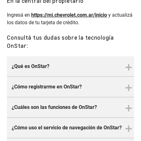
En la central del propietario
Ingresá en
https://mi.chevrolet.com.ar/inicio
y actualizá
los datos de tu tarjeta de crédito.
Consultá tus dudas sobre la tecnología
OnStar:
¿Qué es OnStar?
¿Cómo registrarme en OnStar?
OnStar es un asistente virtual para servicios de
emergencia y seguridad. Es un producto
exclusivo de Chevrolet que funciona a través de
¿Cuáles son las funciones de OnStar?
Para registrarte en OnStar, simplemente debes
la conexión a internet nativa del auto y tiene
ponerte en contacto con el servicio a través de
cobertura 24/7. OnStar también diagnostica las
la aplicación móvil, llamando al teléfono
0800-
¿Cómo uso el servicio de navegación de OnStar?
condiciones del vehículo a través de la
Los recursos de OnStar incluyen servicios de
266-1517
o presionando el botón OnStar en tu
aplicación MyChevrolet y acepta comandos
navegación, diagnóstico del vehículo, seguridad
vehículo. Deberás proporcionar información